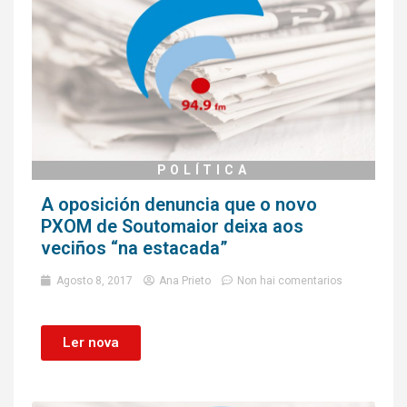
POLÍTICA
A oposición denuncia que o novo
PXOM de Soutomaior deixa aos
veciños “na estacada”
Agosto 8, 2017
Ana Prieto
Non hai comentarios
Ler nova