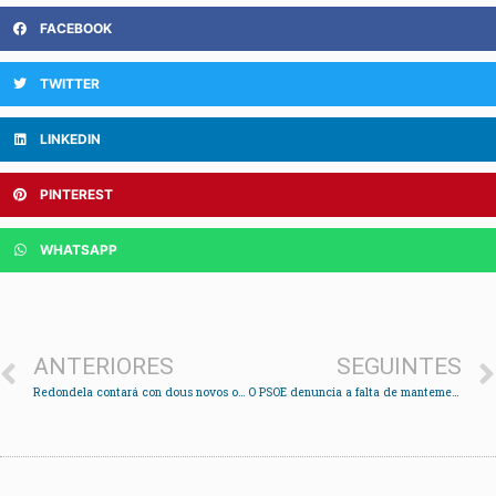
FACEBOOK
TWITTER
LINKEDIN
PINTEREST
WHATSAPP
ANTERIORES
SEGUINTES
Redondela contará con dous novos obradoiros de emprego
O PSOE denuncia a falta de mantemento do Paseo da Portela