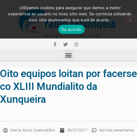
Utilizamos cookies para asegurar que damos a mellor
experiencia ao usuario no noso sitio web. Se continúa utilizando
este sitio asumiremos que está de acordo.
De acordo
Hoxe é Luns 10 de Agosto de 2026
Oito equipos loitan por facerse
co XLIII Mundialito da
Xunqueira
Maria Xesús Queimaliños
26/07/2017
Non hai comentarios