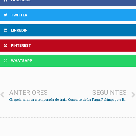
TWITTER
LINKEDIN
PINTEREST
WHATSAPP
ANTERIORES
SEGUINTES
Chapela arranca a temporada de traíñas no Grove
Concerto de La Fuga, Relámpago e RMS no Campo da Feira