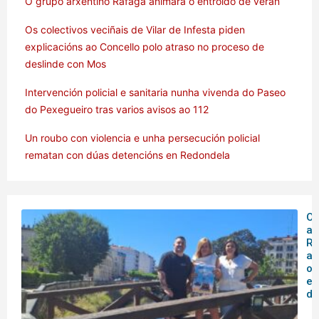
O grupo arxentino Ráfaga animará o entroido de verán
Os colectivos veciñais de Vilar de Infesta piden
explicacións ao Concello polo atraso no proceso de
deslinde con Mos
Intervención policial e sanitaria nunha vivenda do Paseo
do Pexegueiro tras varios avisos ao 112
Un roubo con violencia e unha persecución policial
rematan con dúas detencións en Redondela
O 
ar
Rá
an
o
en
de