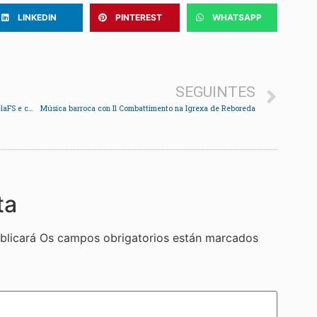
LINKEDIN
PINTEREST
WHATSAPP
SEGUINTES
Homenaxe a Antón, xogador benxamín do RedondelaFS e campión de España
Música barroca con Il Combattimento na Igrexa de Reboreda
ta
blicará
Os campos obrigatorios están marcados