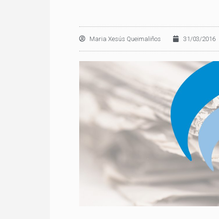
Maria Xesús Queimaliños
31/03/2016