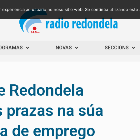
 experiencia ao usuario no noso sitio web. Se continúa utilizando este
OGRAMAS
NOVAS
SECCIÓNS
de Redondela
 prazas na súa
ca de emprego