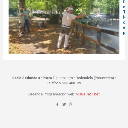
O
ob
‘R
Na
co
es
pú
Radio Redondela
• Praza Figueroa s/n • Redondela (Pontevedra) •
Teléfono: 986 408139
Deseño e Programación web:
VisualTec Host