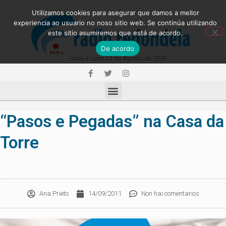
Utilizamos cookies para asegurar que damos a mellor
experiencia ao usuario no noso sitio web. Se continúa utilizando
este sitio asumiremos que está de acordo.
De acordo
Hoxe é Luns 10 de Agosto de 2026
“Pasos e Pegadas” na Casa da
Torre
Ana Prieto
14/09/2011
Non hai comentarios