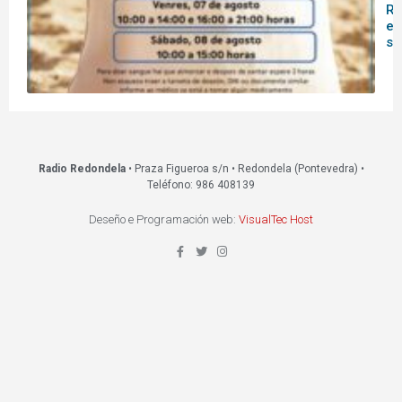
Re
es
s
Radio Redondela
• Praza Figueroa s/n • Redondela (Pontevedra) •
Teléfono: 986 408139
Deseño e Programación web:
VisualTec Host