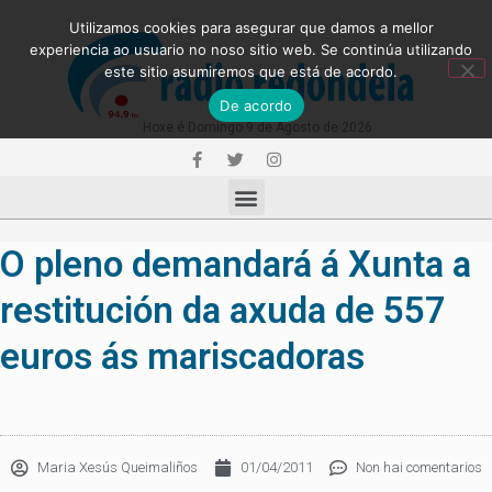
Utilizamos cookies para asegurar que damos a mellor
experiencia ao usuario no noso sitio web. Se continúa utilizando
este sitio asumiremos que está de acordo.
De acordo
Hoxe é Domingo 9 de Agosto de 2026
O pleno demandará á Xunta a
restitución da axuda de 557
euros ás mariscadoras
Maria Xesús Queimaliños
01/04/2011
Non hai comentarios