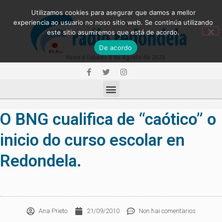
Utilizamos cookies para asegurar que damos a mellor
experiencia ao usuario no noso sitio web. Se continúa utilizando
este sitio asumiremos que está de acordo.
De acordo
Hoxe é Sábado 8 de Agosto de 2026
O BNG cualifica de “caótico” o
inicio do curso escolar en
Redondela.
Ana Prieto
21/09/2010
Non hai comentarios