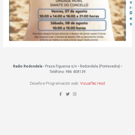
sa
re
Re
es
s
Radio Redondela
• Praza Figueroa s/n • Redondela (Pontevedra) •
Teléfono: 986 408139
Deseño e Programación web:
VisualTec Host