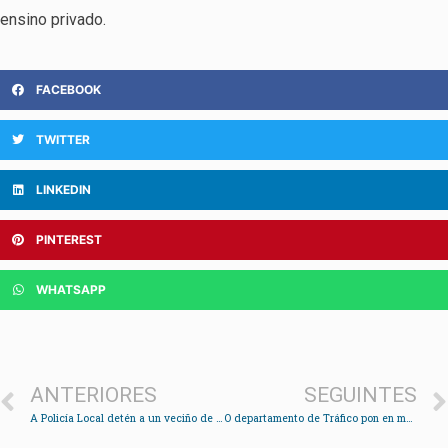
ensino privado.
FACEBOOK
TWITTER
LINKEDIN
PINTEREST
WHATSAPP
ANTERIORES
SEGUINTES
A Policía Local detén a un veciño de Vigo acusado de atentar contra a autoridade
O departamento de Tráfico pon en marcha unha campaña de control na zona azul da Alameda