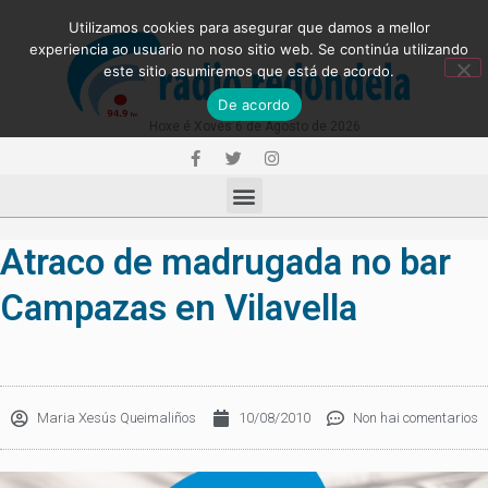
Utilizamos cookies para asegurar que damos a mellor
experiencia ao usuario no noso sitio web. Se continúa utilizando
este sitio asumiremos que está de acordo.
De acordo
Hoxe é Xoves 6 de Agosto de 2026
Atraco de madrugada no bar
Campazas en Vilavella
Maria Xesús Queimaliños
10/08/2010
Non hai comentarios