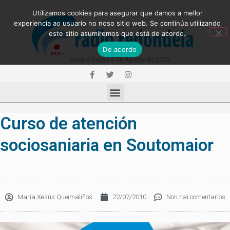
Utilizamos cookies para asegurar que damos a mellor
experiencia ao usuario no noso sitio web. Se continúa utilizando
este sitio asumiremos que está de acordo.
De acordo
Hoxe é Xoves 6 de Agosto de 2026
Curso de atención
sociosaniaria en Soutomaior
Maria Xesús Queimaliños
22/07/2010
Non hai comentarios