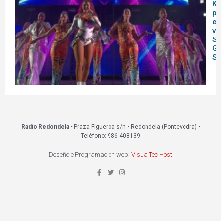
Ku
pr
es
ve
S
Gr
So
Radio Redondela
• Praza Figueroa s/n • Redondela (Pontevedra) •
Teléfono: 986 408139
Deseño e Programación web:
VisualTec Host