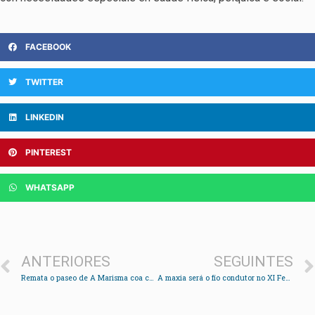
FACEBOOK
TWITTER
LINKEDIN
PINTEREST
WHATSAPP
ANTERIORES
SEGUINTES
Remata o paseo de A Marisma coa colocación da ponte peonil sobre o Alvedosa
A maxia será o fío condutor no XI Festival Internacional de Artistas de Rúa