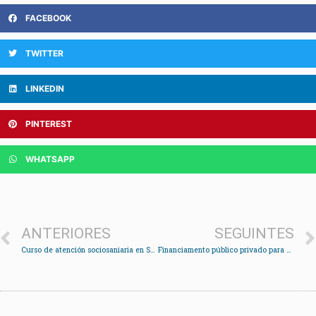
FACEBOOK
TWITTER
LINKEDIN
PINTEREST
WHATSAPP
ANTERIORES
SEGUINTES
Curso de atención sociosaniaria en Soutomaior
Financiamento público privado para a A-59 e ampliación de Rande no 2011