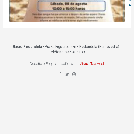
s
Radio Redondela
• Praza Figueroa s/n • Redondela (Pontevedra) •
Teléfono: 986 408139
Deseño e Programación web:
VisualTec Host