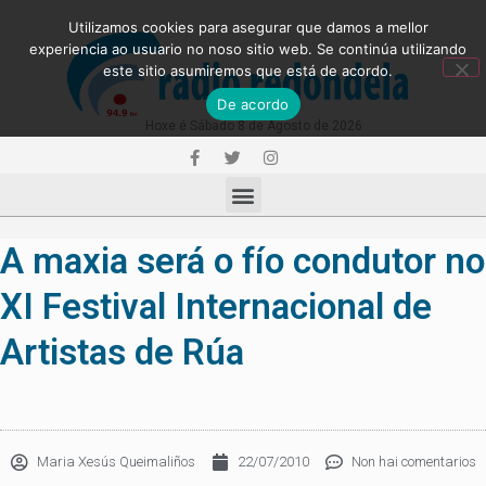
Utilizamos cookies para asegurar que damos a mellor
experiencia ao usuario no noso sitio web. Se continúa utilizando
este sitio asumiremos que está de acordo.
De acordo
Hoxe é Sábado 8 de Agosto de 2026
A maxia será o fío condutor no
XI Festival Internacional de
Artistas de Rúa
Maria Xesús Queimaliños
22/07/2010
Non hai comentarios