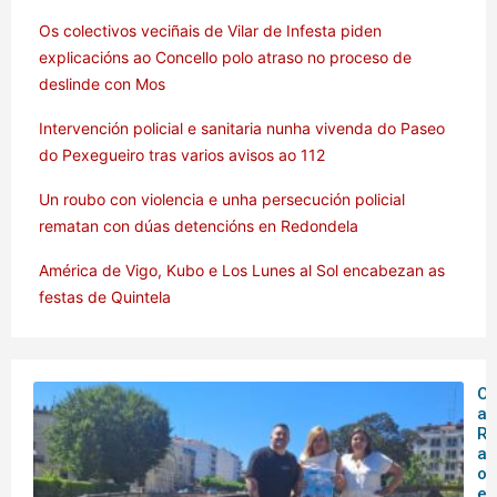
Os colectivos veciñais de Vilar de Infesta piden
explicacións ao Concello polo atraso no proceso de
deslinde con Mos
Intervención policial e sanitaria nunha vivenda do Paseo
do Pexegueiro tras varios avisos ao 112
Un roubo con violencia e unha persecución policial
rematan con dúas detencións en Redondela
América de Vigo, Kubo e Los Lunes al Sol encabezan as
festas de Quintela
O 
ar
Rá
an
o
en