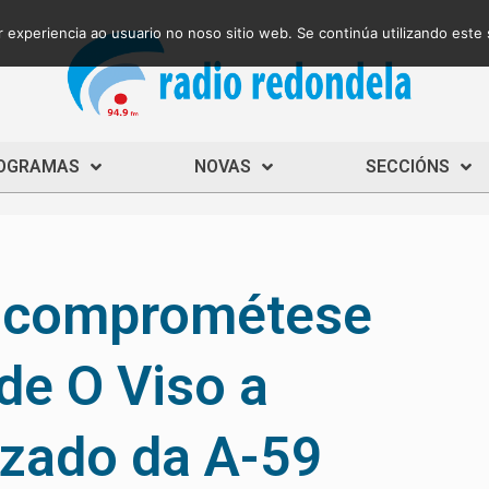
 experiencia ao usuario no noso sitio web. Se continúa utilizando este
OGRAMAS
NOVAS
SECCIÓNS
o comprométese
de O Viso a
azado da A-59