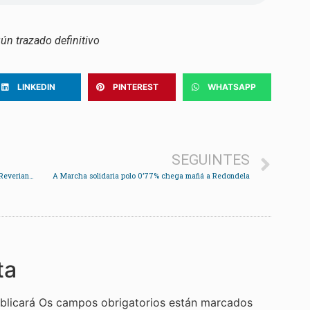
ún trazado definitivo
LINKEDIN
PINTEREST
WHATSAPP
SEGUINTES
A Orquestra de Saxos leva a Holanda a música de Reveriano Soutullo e Víctor Ureña
A Marcha solidaria polo 0’77% chega mañá a Redondela
ta
blicará
Os campos obrigatorios están marcados