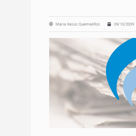
Maria Xesús Queimaliños
09/10/2009