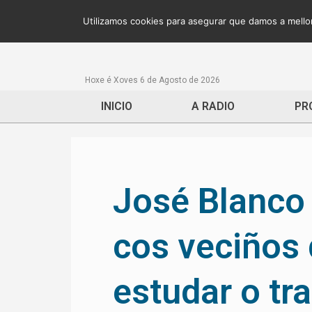
Utilizamos cookies para asegurar que damos a mellor
Hoxe é Xoves 6 de Agosto de 2026
INICIO
A RADIO
PR
José Blanc
cos veciños 
estudar o tr