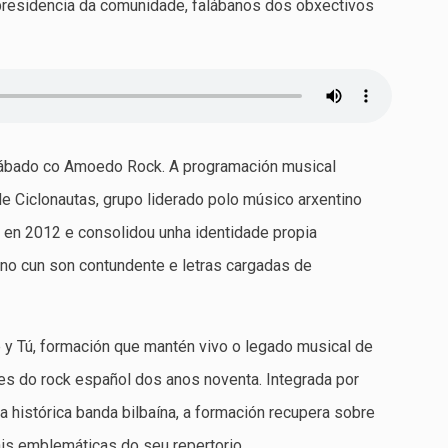
presidencia da comunidade, falábanos dos obxectivos
 sábado co Amoedo Rock. A programación musical
e Ciclonautas, grupo liderado polo músico arxentino
 en 2012 e consolidou unha identidade propia
ano cun son contundente e letras cargadas de
e y Tú, formación que mantén vivo o legado musical de
tes do rock español dos anos noventa. Integrada por
 histórica banda bilbaína, a formación recupera sobre
is emblemáticas do seu repertorio.