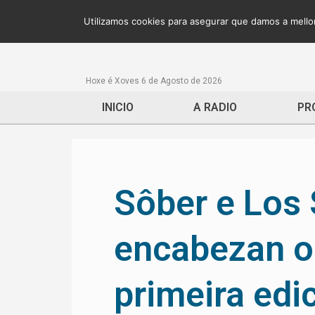
Utilizamos cookies para asegurar que damos a mellor
Hoxe é Xoves 6 de Agosto de 2026
INICIO
A RADIO
PR
Sôber e Los
encabezan o 
primeira ed