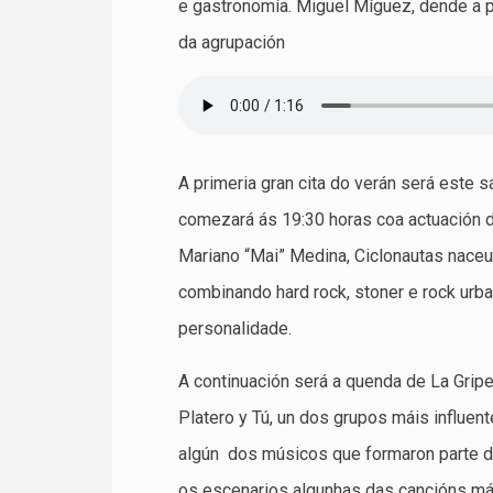
e gastronomía. Miguel Míguez, dende a 
da agrupación
A primeria gran cita do verán será este
comezará ás 19:30 horas coa actuación d
Mariano “Mai” Medina, Ciclonautas naceu
combinando hard rock, stoner e rock urb
personalidade.
A continuación será a quenda de La Grip
Platero y Tú, un dos grupos máis influen
algún dos músicos que formaron parte da
os escenarios algunhas das cancións má