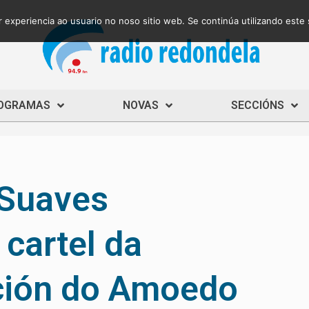
 experiencia ao usuario no noso sitio web. Se continúa utilizando este
OGRAMAS
NOVAS
SECCIÓNS
 Suaves
cartel da
ición do Amoedo