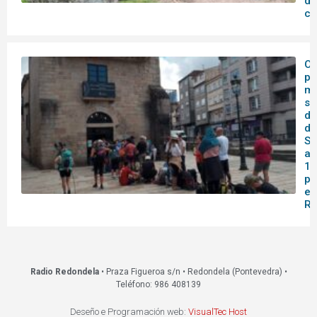
de
co
O 
pa
me
se
do
de
Sa
af
14
pa
en
Re
Radio Redondela
• Praza Figueroa s/n • Redondela (Pontevedra) •
Teléfono: 986 408139
Deseño e Programación web:
VisualTec Host