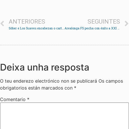
ANTERIORES
SEGUINTES
Sôber e Los Suaves encabezan o cartel da primeira edición do Amoedo Rock
Arealonga FS pecha con éxito a XXI edición do Torneo Fútbol Sala Chapela e prepárase para o Campionato de España da base
Deixa unha resposta
O teu enderezo electrónico non se publicará
Os campos
obrigatorios están marcados con
*
Comentario
*