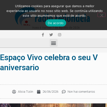
Utilizamos cookies para asegurar que damos a mellor
experiencia ao usuario no noso sitio web. Se continúa utilizando
este sitio asumiremos que está de acordo.
De acordo
Hoxe é Venres 7 de Agosto de 2026
Espaço Vivo celebra o seu V
aniversario
Alicia Tizón
26/06/2026
Non hai comentarios