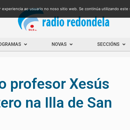
 experiencia ao usuario no noso sitio web. Se continúa utilizando este
OGRAMAS
NOVAS
SECCIÓNS
 profesor Xesús
ro na Illa de San