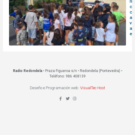
mu
co
co
ag
vi
ac
ed
Radio Redondela
• Praza Figueroa s/n • Redondela (Pontevedra) •
Teléfono: 986 408139
Deseño e Programación web:
VisualTec Host