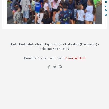
ag
vi
ac
ed
Radio Redondela
• Praza Figueroa s/n • Redondela (Pontevedra) •
Teléfono: 986 408139
Deseño e Programación web:
VisualTec Host