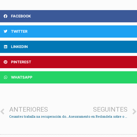
FACEBOOK
TWITTER
LINKEDIN
PINTEREST
WHATSAPP
ANTERIORES
SEGUINTES
Cesantes traballa na recuperación do Cruceiro do Torreiro
Asesoramento en Redondela sobre o novo proceso extraordinario de regularización de persoas migrantes