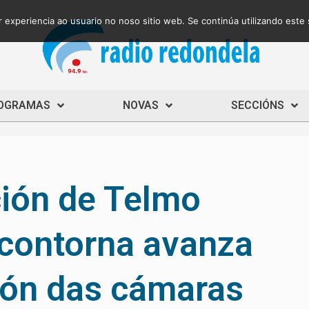
 experiencia ao usuario no noso sitio web. Se continúa utilizando este
OGRAMAS
NOVAS
SECCIÓNS
ción de Telmo
 contorna avanza
ión das cámaras