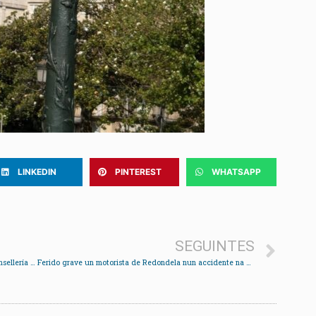
LINKEDIN
PINTEREST
WHATSAPP
SEGUINTES
As Anpas rexeitan a “censura encuberta” que a Consellería quere impor coa denominada “neutralidade ideolóxica”
Ferido grave un motorista de Redondela nun accidente na N-555