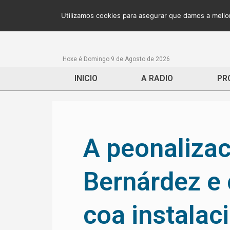
Utilizamos cookies para asegurar que damos a mellor
Hoxe é Domingo 9 de Agosto de 2026
INICIO
A RADIO
PR
A peonaliza
Bernárdez e
coa instalac