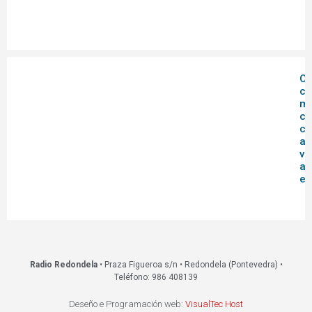
O
c
mu
co
co
ag
vi
ac
ed
Radio Redondela
• Praza Figueroa s/n • Redondela (Pontevedra) •
Teléfono: 986 408139
Deseño e Programación web:
VisualTec Host