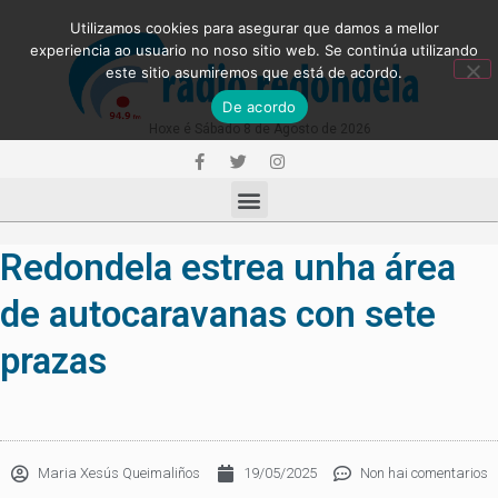
Utilizamos cookies para asegurar que damos a mellor
experiencia ao usuario no noso sitio web. Se continúa utilizando
este sitio asumiremos que está de acordo.
De acordo
Hoxe é Sábado 8 de Agosto de 2026
Redondela estrea unha área
de autocaravanas con sete
prazas
Maria Xesús Queimaliños
19/05/2025
Non hai comentarios