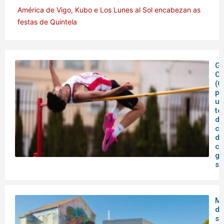
América de Vigo, Kubo e Los Lunes al Sol encabezan as
festas de Quintela
Ga
C
(C
pe
un
te
de
co
de
ca
ga
su
Me
de
se