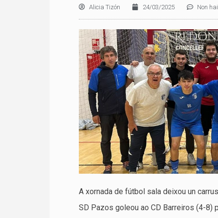
Alicia Tizón
24/03/2025
Non hai
A xornada de fútbol sala deixou un carru
SD Pazos goleou ao CD Barreiros (4-8) pa