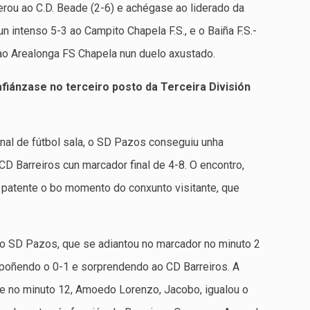
erou ao C.D. Beade (2-6) e achégase ao liderado da
intenso 5-3 ao Campito Chapela F.S., e o Baiña F.S.-
ao Arealonga FS Chapela nun duelo axustado.
afiánzase no terceiro posto da Terceira División
onal de fútbol sala, o SD Pazos conseguiu unha
 CD Barreiros cun marcador final de 4-8. O encontro,
u patente o bo momento do conxunto visitante, que
 do SD Pazos, que se adiantou no marcador no minuto 2
s, poñendo o 0-1 e sorprendendo ao CD Barreiros. A
, e no minuto 12, Amoedo Lorenzo, Jacobo, igualou o