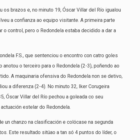
 os brazos e, no minuto 19, Óscar Villar del Río igualou
veu a confianza ao equipo visitante. A primeira parte
 o control, pero o Redondela estaba decidido a dar a
ndela F.S., que sentenciou o encontro con catro goles
o anotou o terceiro para o Redondela (2-3), poñendo ao
rtido. A maquinaria ofensiva do Redondela non se detivo,
iou a diferenza (2-4). No minuto 32, Iker Corugeira
35, Óscar Villar del Río pechou a goleada co seu
 actuación estelar do Redondela.
de un chanzo na clasificación e colócase na segunda
s. Este resultado sitúao a tan só 4 puntos do líder, o