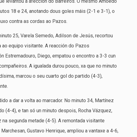
 que levantou á afección do Barreiros. O mesmo Amoedo
utos 18 e 24, anotando dous goles máis (2-1 e 3-1), o
puxo contra as cordas ao Pazos.
inuto 25, Varela Semedo, Adilson de Jesús, recortou
 ao equipo visitante. A reacción do Pazos
ón Estremadouro, Diego, empatou o encontro a 3-3 cun
 compañeiros. A igualada durou pouco, xa que no minuto
ísima, marcou o seu cuarto gol do partido (4-3),
nte.
ido a dar a volta ao marcador. No minuto 34, Martínez
ido (4-4), e tan só un minuto despois, Rocha Vázquez,
z na segunda metade (4-5). A remontada visitante
 Marchesan, Gustavo Henrique, ampliou a vantaxe a 4-6,