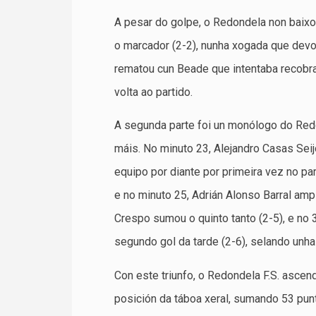
A pesar do golpe, o Redondela non baixou
o marcador (2-2), nunha xogada que devol
rematou cun Beade que intentaba recobrar
volta ao partido.
A segunda parte foi un monólogo do Redo
máis. No minuto 23, Alejandro Casas Seij
equipo por diante por primeira vez no pa
e no minuto 25, Adrián Alonso Barral ampl
Crespo sumou o quinto tanto (2-5), e no 
segundo gol da tarde (2-6), selando unha
Con este triunfo, o Redondela F.S. ascen
posición da táboa xeral, sumando 53 punto