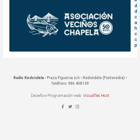
de
de
ce
an
hi
co
co
pa
Radio Redondela
• Praza Figueroa s/n • Redondela (Pontevedra) •
Teléfono: 986 408139
Deseño e Programación web:
VisualTec Host