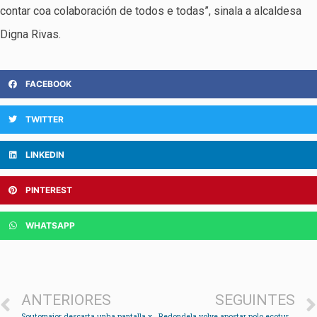
contar coa colaboración de todos e todas”, sinala a alcaldesa
Digna Rivas.
FACEBOOK
TWITTER
LINKEDIN
PINTEREST
WHATSAPP
ANTERIORES
SEGUINTES
Soutomaior descarta unha pantalla xigante en Talo Río “para non prexudicar á hostalaría”
Redondela volve apostar polo ecoturismo