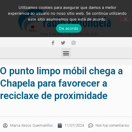
Utilizamos cookies para asegurar que damos a mellor
experiencia ao usuario no noso sitio web. Se continúa utilizando
este sitio asumiremos que está de acordo.
De acordo
Hoxe é Venres 7 de Agosto de 2026
O punto limpo móbil chega a
Chapela para favorecer a
reciclaxe de proximidade
Maria Xesús Queimaliños
11/07/2024
Non hai comentarios