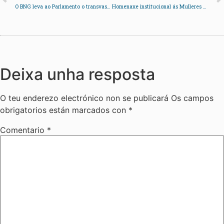
O BNG leva ao Parlamento o transvasamento do Verdugo e o encoro de Forzáns.
Homenaxe institucional ás Mulleres da Illa no Multiúsos da Xunqueira
Deixa unha resposta
O teu enderezo electrónico non se publicará
Os campos
obrigatorios están marcados con
*
Comentario
*