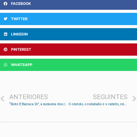
FACEBOOK
TWITTER
LINKEDIN
PINTEREST
WHATSAPP
ANTERIORES
SEGUINTES
“Illote P, Barraca 16”, a memoria dos refuxiados republicanos nos campos franceses por Santiago Rodríguez Salinas
O centolo, o rodaballo e o cabrito, reis do Nadal na Praza cunhas vendas lastradas polo coronavirus