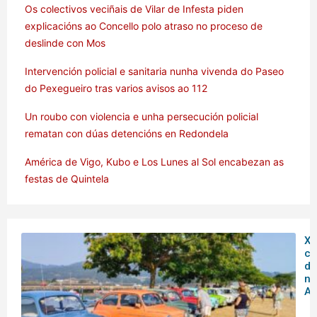
Os colectivos veciñais de Vilar de Infesta piden
explicacións ao Concello polo atraso no proceso de
deslinde con Mos
Intervención policial e sanitaria nunha vivenda do Paseo
do Pexegueiro tras varios avisos ao 112
Un roubo con violencia e unha persecución policial
rematan con dúas detencións en Redondela
América de Vigo, Kubo e Los Lunes al Sol encabezan as
festas de Quintela
XX
co
do
no
Ar