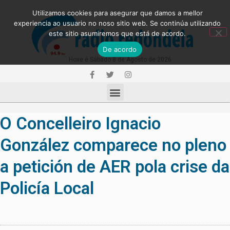
Utilizamos cookies para asegurar que damos a mellor
experiencia ao usuario no noso sitio web. Se continúa utilizando
este sitio asumiremos que está de acordo.
De acordo
Hoxe é Sábado 8 de Agosto de 2026
O Concelleiro Ignacio
González comparece no pleno
a petición de AER pola crise da
Policía Local