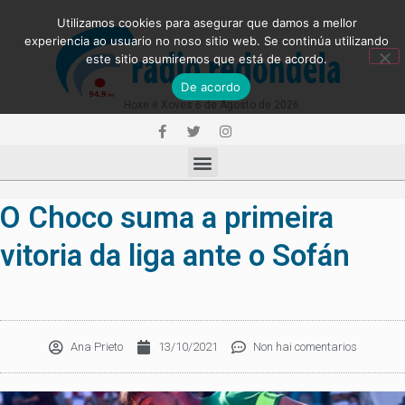
Utilizamos cookies para asegurar que damos a mellor
experiencia ao usuario no noso sitio web. Se continúa utilizando
este sitio asumiremos que está de acordo.
De acordo
Hoxe é Xoves 6 de Agosto de 2026
O Choco suma a primeira
vitoria da liga ante o Sofán
Ana Prieto
13/10/2021
Non hai comentarios