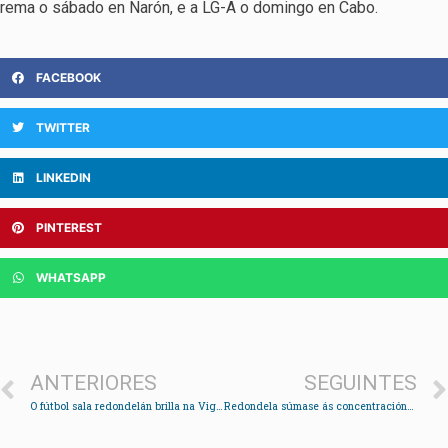
rema o sábado en Narón, e a LG-A o domingo en Cabo.
FACEBOOK
TWITTER
LINKEDIN
PINTEREST
WHATSAPP
ANTERIORES
SEGUINTES
O fútbol sala redondelán brilla na Vigo Cup
Redondela súmase ás concentracións para condenar o crime de Samuel