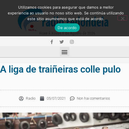
Utilizamos cookies para asegurar que damos a mellor
experiencia ao usuario no noso sitio web. Se continúa utilizando
este sitio asumiremos que está de acordo.
De acordo
Hoxe é Xoves 6 de Agosto de 2026
A liga de traiñeiras colle pulo
Radio
05/07/2021
Non hai comentarios