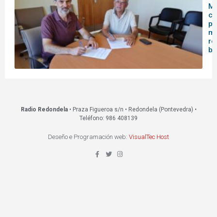
Mo
co
pa
me
re
bi
Radio Redondela
• Praza Figueroa s/n • Redondela (Pontevedra) •
Teléfono: 986 408139
Deseño e Programación web:
VisualTec Host