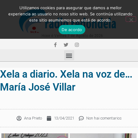
Utilizamos cookies para asegurar que damos a mellor
experiencia ao usuario no noso sitio web. Se continúa utilizando
este sitio asumiremos que está de acordo.
De acordo
Hoxe é Venres 7 de Agosto de 2026
Xela a diario. Xela na voz de…
María José Villar
Ana Prieto
13/04/2021
Non hai comentarios