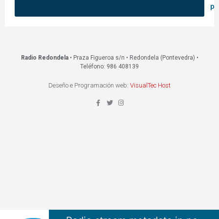
pa
Radio Redondela
• Praza Figueroa s/n • Redondela (Pontevedra) •
Teléfono: 986 408139
Deseño e Programación web:
VisualTec Host