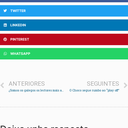
TWITTER
LINKEDIN
PINTEREST
WHATSAPP
ANTERIORES
SEGUINTES
¿Somos os galegos os lectores máis afortunados do mundo? Por Tania Lago.
O Choco segue rumbo ao “play off”