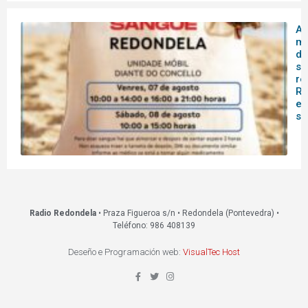
A 
mó
do
sa
re
Re
es
s
Radio Redondela
• Praza Figueroa s/n • Redondela (Pontevedra) •
Teléfono: 986 408139
Deseño e Programación web:
VisualTec Host