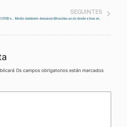
SEGUINTES
Redondela suma máis de medio cento de positivos COVID en menos dunha semana
Medio Ambiente denuncia filtracións ao río desde a fosa séptica do edificio da policía
ta
blicará
Os campos obrigatorios están marcados