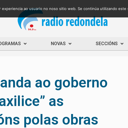
 experiencia ao usuario no noso sitio web. Se continúa utilizando este
OGRAMAS
NOVAS
SECCIÓNS
anda ao goberno
axilice” as
ns polas obras