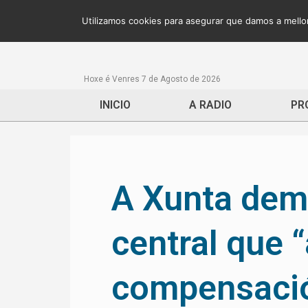
Utilizamos cookies para asegurar que damos a mellor
Hoxe é Venres 7 de Agosto de 2026
INICIO
A RADIO
PR
A Xunta dem
central que “
compensació