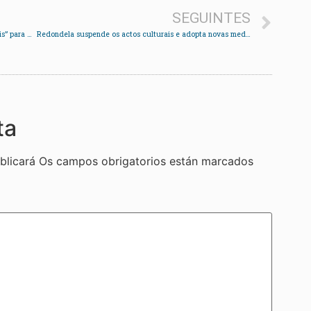
SEGUINTES
Javier Bas insta ao concello a “esgotar as vías legais” para que os redondeláns poidan acceder a PassVigo
Redondela suspende os actos culturais e adopta novas medidas para frear o avance da COVID-19
ta
blicará
Os campos obrigatorios están marcados