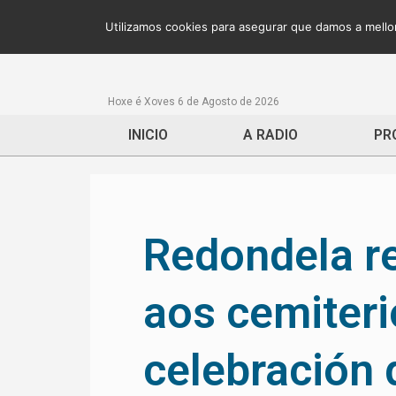
Utilizamos cookies para asegurar que damos a mellor
Hoxe é Xoves 6 de Agosto de 2026
INICIO
A RADIO
PR
Redondela re
aos cemiteri
celebración 