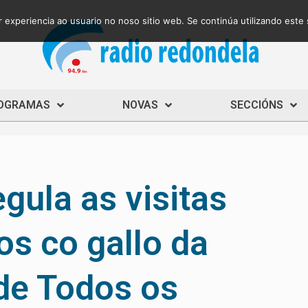
 experiencia ao usuario no noso sitio web. Se continúa utilizando este
OGRAMAS
NOVAS
SECCIÓNS
gula as visitas
os co gallo da
de Todos os