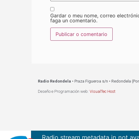
Gardar o meu nome, correo electróni
faga un comentario.
Radio Redondela
• Praza Figueroa s/n • Redondela (Po
Deseño e Programación web:
VisualTec Host
Radio stream metadata in not ava