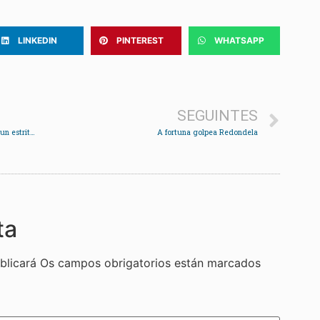
LINKEDIN
PINTEREST
WHATSAPP
SEGUINTES
A escola Infantil de Redondela recibe 88 alumnos cun estrito protocolo antiCovid
A fortuna golpea Redondela
ta
blicará
Os campos obrigatorios están marcados