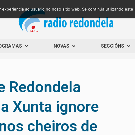
 experiencia ao usuario no noso sitio web. Se continúa utilizando este
OGRAMAS
NOVAS
SECCIÓNS
de Redondela
a Xunta ignore
nos cheiros de