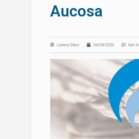
Aucosa
Lorena Otero
04/09/2020
Non h