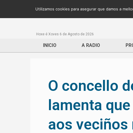
Utilizamos cookies para asegurar que damos a mellor
Hoxe é Xoves 6 de Agosto de 2026
INICIO
A RADIO
PR
O concello 
lamenta que 
aos veciños 