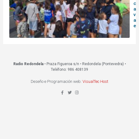
co
ag
vi
ac
ed
Radio Redondela
• Praza Figueroa s/n • Redondela (Pontevedra) •
Teléfono: 986 408139
Deseño e Programación web:
VisualTec Host