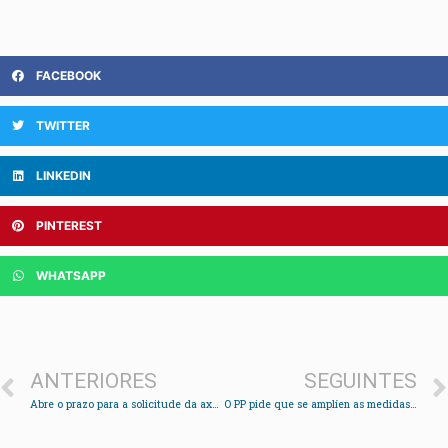
FACEBOOK
TWITTER
LINKEDIN
PINTEREST
WHATSAPP
ANTERIORES
SEGUINTES
Abre o prazo para a solicitude da axuda de comedor escolar
O PP pide que se amplíen as medidas de seguridade na estrada entre Reboreda e Ventosela