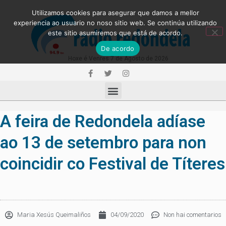
Utilizamos cookies para asegurar que damos a mellor
experiencia ao usuario no noso sitio web. Se continúa utilizando
este sitio asumiremos que está de acordo.
De acordo
Hoxe é Venres 7 de Agosto de 2026
A feira de Redondela adíase
ao 13 de setembro para non
coincidir co Festival de Títeres
Maria Xesús Queimaliños
04/09/2020
Non hai comentarios