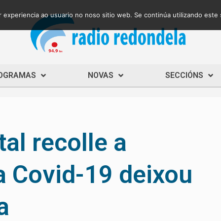
 experiencia ao usuario no noso sitio web. Se continúa utilizando este
OGRAMAS
NOVAS
SECCIÓNS
l recolle a
a Covid-19 deixou
a