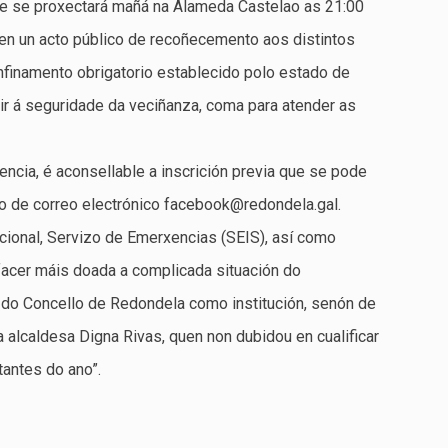
ue se proxectará mañá na Alameda Castelao as 21:00
men un acto público de recoñecemento aos distintos
nfinamento obrigatorio establecido polo estado de
ntir á seguridade da veciñanza, coma para atender as
tencia, é aconsellable a inscrición previa que se pode
zo de correo electrónico facebook@redondela.gal.
Nacional, Servizo de Emerxencias (SEIS), así como
 facer máis doada a complicada situación do
 do Concello de Redondela como institución, senón de
a alcaldesa Digna Rivas, quen non dubidou en cualificar
tantes do ano”.