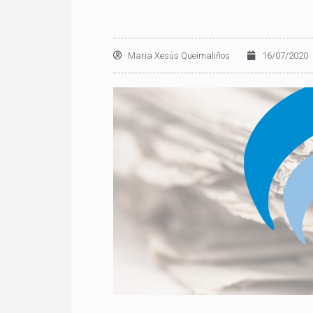
Maria Xesús Queimaliños
16/07/2020