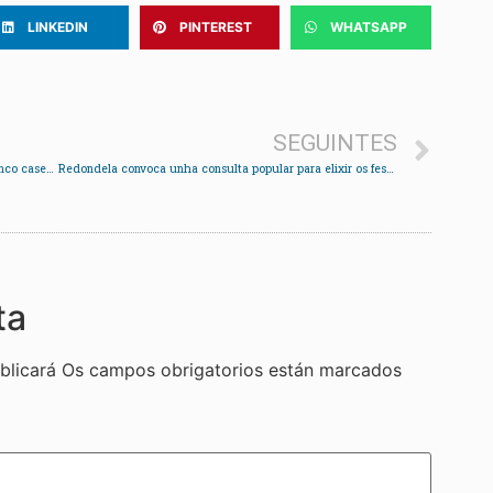
LINKEDIN
PINTEREST
WHATSAPP
SEGUINTES
A Feira do Libro en Redondela arranca hoxe con cinco casetas, descontos e sinatura de libros
Redondela convoca unha consulta popular para elixir os festivos locais e a peonalización das rúas
ta
blicará
Os campos obrigatorios están marcados