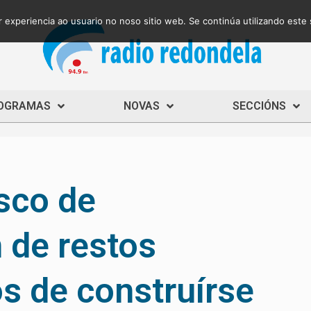
 experiencia ao usuario no noso sitio web. Se continúa utilizando este
OGRAMAS
NOVAS
SECCIÓNS
isco de
 de restos
s de construírse