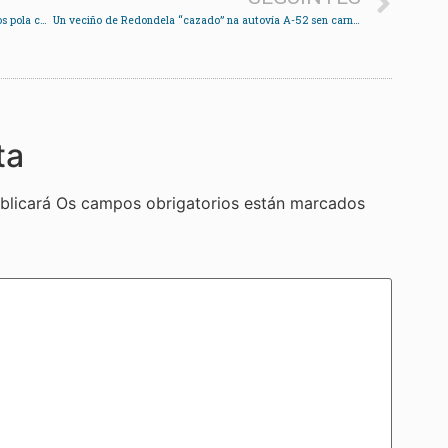
Os hostaleiros de Redondela amósanse preocupados pola competencia dos furanchos
Un veciño de Redondela “cazado” na autovía A-52 sen carné e saltanto o estado de alarma
ta
blicará
Os campos obrigatorios están marcados