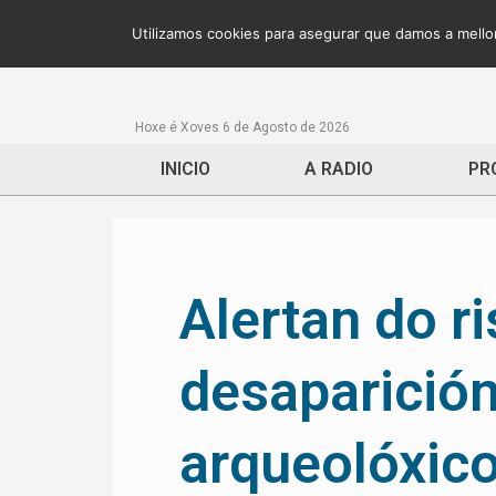
Utilizamos cookies para asegurar que damos a mellor
Hoxe é Xoves 6 de Agosto de 2026
INICIO
A RADIO
PR
Alertan do r
desaparición
arqueolóxico