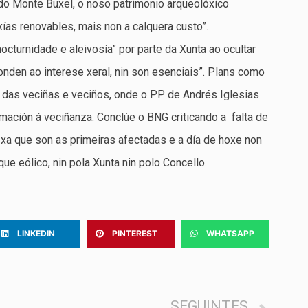
do Monte Buxel, o noso patrimonio arqueolóxico
ías renovables, mais non a calquera custo”.
nocturnidade e aleivosía” por parte da Xunta ao ocultar
nden ao interese xeral, nin son esenciais”. Plans como
 das veciñas e veciños, onde o PP de Andrés Iglesias
mación á veciñanza. Conclúe o BNG criticando a falta de
a que son as primeiras afectadas e a día de hoxe non
ue eólico, nin pola Xunta nin polo Concello.
LINKEDIN
PINTEREST
WHATSAPP
SEGUINTES