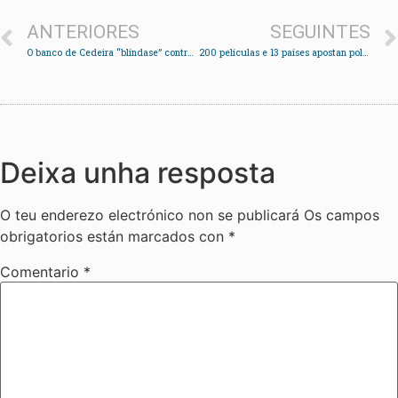
ANTERIORES
SEGUINTES
O banco de Cedeira “blíndase” contra a acción dos vándalos
200 películas e 13 países apostan polo Festival Internacional de curtametraxes de Andaina
Deixa unha resposta
O teu enderezo electrónico non se publicará
Os campos
obrigatorios están marcados con
*
Comentario
*