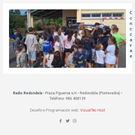
O
c
mu
co
co
ag
vi
ac
ed
Radio Redondela
• Praza Figueroa s/n • Redondela (Pontevedra) •
Teléfono: 986 408139
Deseño e Programación web:
VisualTec Host