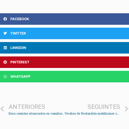
FACEBOOK
TWITTER
LINKEDIN
PINTEREST
WHATSAPP
ANTERIORES
SEGUINTES
Dous camións atrancados en camiños de Chapela na mesma semana disparan as alertas veciñais
Veciños de Redondela mobilízanse contra a sentenza do “procés”