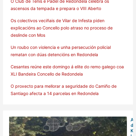
O Club de Tenis e Pádel de Redondela celebra os
ascensos da tempada e prepara o VIII Aberto
Os colectivos veciñais de Vilar de Infesta piden
explicacións ao Concello polo atraso no proceso de
deslinde con Mos
Un roubo con violencia e unha persecución policial
rematan con dúas detencións en Redondela
Cesantes reúne este domingo á elite do remo galego coa
XLI Bandeira Concello de Redondela
O proxecto para mellorar a seguridade do Camiño de
Santiago afecta a 14 parcelas en Redondela
Am
de
Ku