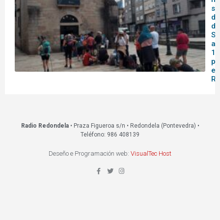
se
do
de
Sa
af
14
pa
en
Re
Radio Redondela
• Praza Figueroa s/n • Redondela (Pontevedra) •
Teléfono: 986 408139
Deseño e Programación web:
VisualTec Host