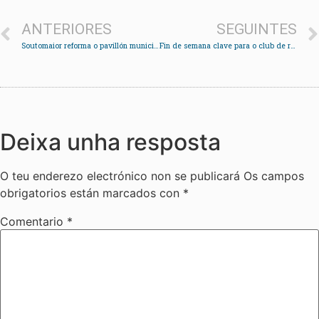
ANTERIORES
SEGUINTES
Soutomaior reforma o pavillón municipal da Montesiña con parqué de faia nova iluminación
Fin de semana clave para o club de remo Cesantes, a un paso da fase de ascenso á LGA
Deixa unha resposta
O teu enderezo electrónico non se publicará
Os campos
obrigatorios están marcados con
*
Comentario
*