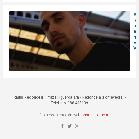
A
le
hi
en
ga
Es
Vi
Radio Redondela
• Praza Figueroa s/n • Redondela (Pontevedra) •
Teléfono: 986 408139
Deseño e Programación web:
VisualTec Host