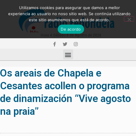
Utilizamos cookies para asegurar que damos a mellor
experiencia ao usuario no noso sitio web. Se continúa utilizando
este sitio asumiremos que está de acordo.
De acordo
Hoxe é Sábado 8 de Agosto de 2026
Os areais de Chapela e
Cesantes acollen o programa
de dinamización “Vive agosto
na praia”