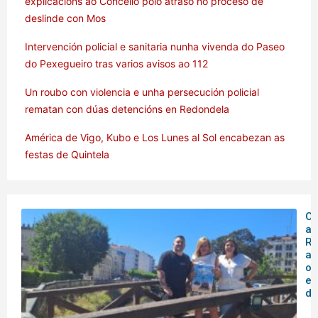
explicacións ao Concello polo atraso no proceso de
deslinde con Mos
Intervención policial e sanitaria nunha vivenda do Paseo
do Pexegueiro tras varios avisos ao 112
Un roubo con violencia e unha persecución policial
rematan con dúas detencións en Redondela
América de Vigo, Kubo e Los Lunes al Sol encabezan as
festas de Quintela
O 
ar
Rá
an
o
en
de