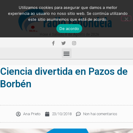
Utilizamos cookies para asegurar que damos a mellor
experiencia ao usuario no noso sitio web. Se continúa utilizando
este sitio asumiremos que está de acordo.
De acordo
Hoxe é Sábado 8 de Agosto de 2026
Ciencia divertida en Pazos de
Borbén
Ana Prieto
23/10/2018
Non hai comentarios