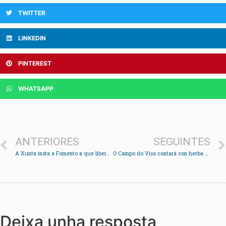
TWITTER
LINKEDIN
PINTEREST
WHATSAPP
ANTERIORES
SEGUINTES
A Xunta insta a Fomento a que liberalice a peaxe de Rande e cumpra os compromisos con Chapela
O Campo do Viso contará con herba artificial
Deixa unha resposta