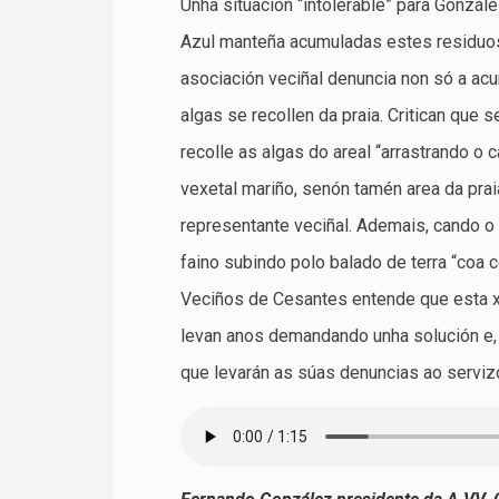
Unha situación “intolerable” para Gonzále
Azul manteña acumuladas estes residuos, 
asociación veciñal denuncia non só a ac
algas se recollen da praia. Critican que s
recolle as algas do areal “arrastrando o 
vexetal mariño, senón tamén area da pra
representante veciñal. Ademais, cando o 
faino subindo polo balado de terra “coa 
Veciños de Cesantes entende que esta xes
levan anos demandando unha solución e, a
que levarán as súas denuncias ao serviz