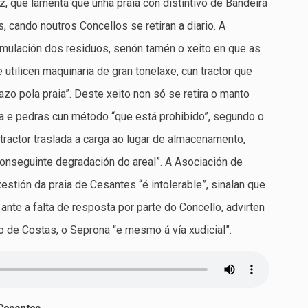
z, que lamenta que unha praia con distintivo de Bandeira
cando noutros Concellos se retiran a diario. A
umulación dos residuos, senón tamén o xeito en que as
e utilicen maquinaria de gran tonelaxe, cun tractor que
cazo pola praia”. Deste xeito non só se retira o manto
ia e pedras cun método “que está prohibido”, segundo o
tractor traslada a carga ao lugar de almacenamento,
conseguinte degradación do areal”. A Asociación de
tión da praia de Cesantes “é intolerable”, sinalan que
nte a falta de resposta por parte do Concello, advirten
o de Costas, o Seprona “e mesmo á vía xudicial”.