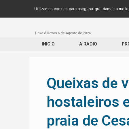
Utilizamos cookies para asegurar que damos a mellor
Hoxe é Xoves 6 de Agosto de 2026
INICIO
A RADIO
PR
Queixas de v
hostaleiros 
praia de Ces