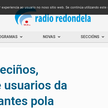
 experiencia ao usuario no noso sitio web. Se continúa utilizando este
OGRAMAS
NOVAS
SECCIÓNS
eciños,
e usuarios da
antes pola