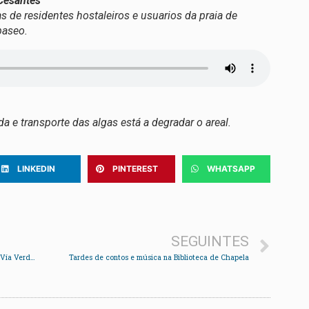
Cesantes
s de residentes hostaleiros e usuarios da praia de
paseo.
a e transporte das algas está a degradar o areal.
LINKEDIN
PINTEREST
WHATSAPP
SEGUINTES
O BNG de Soutomaior demanda ao novo goberno a Vía Verde e máis seguridade na N550
Tardes de contos e música na Biblioteca de Chapela