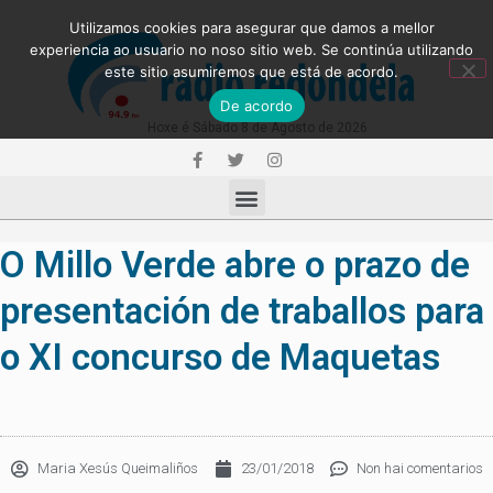
Utilizamos cookies para asegurar que damos a mellor
experiencia ao usuario no noso sitio web. Se continúa utilizando
este sitio asumiremos que está de acordo.
De acordo
Hoxe é Sábado 8 de Agosto de 2026
O Millo Verde abre o prazo de
presentación de traballos para
o XI concurso de Maquetas
Maria Xesús Queimaliños
23/01/2018
Non hai comentarios