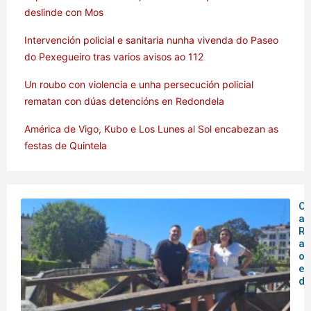
deslinde con Mos
Intervención policial e sanitaria nunha vivenda do Paseo
do Pexegueiro tras varios avisos ao 112
Un roubo con violencia e unha persecución policial
rematan con dúas detencións en Redondela
América de Vigo, Kubo e Los Lunes al Sol encabezan as
festas de Quintela
O 
ar
Rá
an
o
en
de