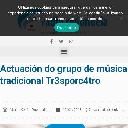
Utilizamos cookies para asegurar que damos a mellor
experiencia ao usuario no noso sitio web. Se continúa utilizando
este sitio asumiremos que está de acordo.
De acordo
Hoxe é Sábado 8 de Agosto de 2026
Actuación do grupo de música
tradicional Tr3sporc4tro
Maria Xesús Queimaliños
12/01/2018
Non hai comentarios