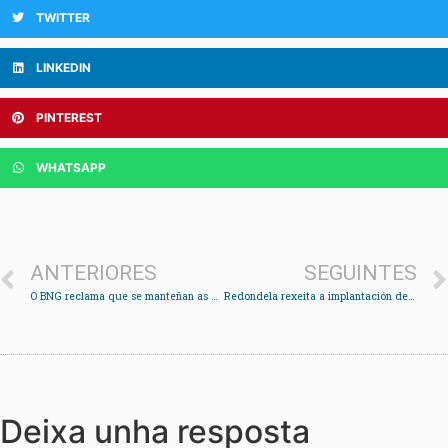
TWITTER
LINKEDIN
PINTEREST
WHATSAPP
ANTERIORES
SEGUINTES
O BNG reclama que se manteñan as bonificacións para os usuarios do Vitrasa de Redondela
Redondela rexeita a implantación de grandes áreas comerciais en Porto Cabral e Mos
Deixa unha resposta