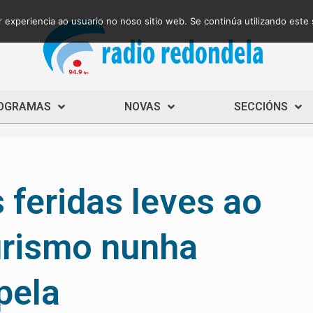
 experiencia ao usuario no noso sitio web. Se continúa utilizando este
OGRAMAS
NOVAS
SECCIÓNS
 feridas leves ao
urismo nunha
pela