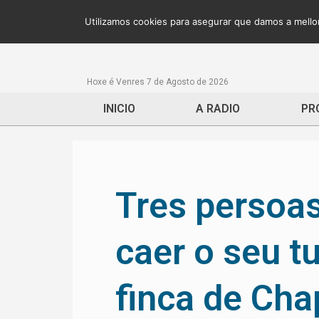
Utilizamos cookies para asegurar que damos a mellor
Hoxe é Venres 7 de Agosto de 2026
INICIO
A RADIO
PR
Tres persoas
caer o seu t
finca de Cha