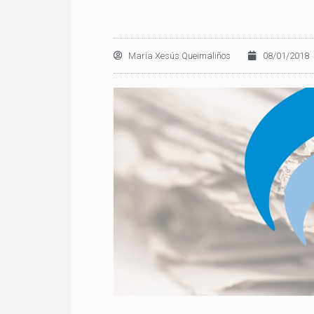
Maria Xesús Queimaliños
08/01/2018