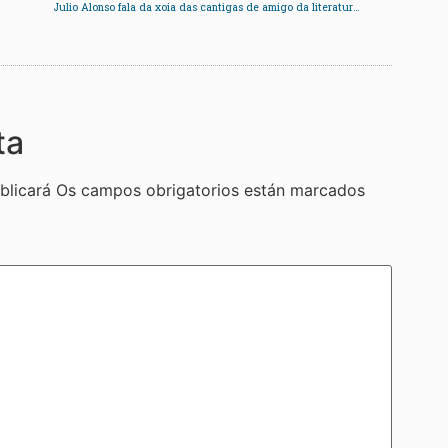
Julio Alonso fala da xoia das cantigas de amigo da literatura medieval, o Pergameo Vindel
ta
blicará
Os campos obrigatorios están marcados