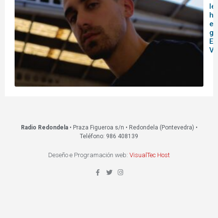
le
hi
en
ga
Es
Vi
Radio Redondela
• Praza Figueroa s/n • Redondela (Pontevedra) •
Teléfono: 986 408139
Deseño e Programación web:
VisualTec Host