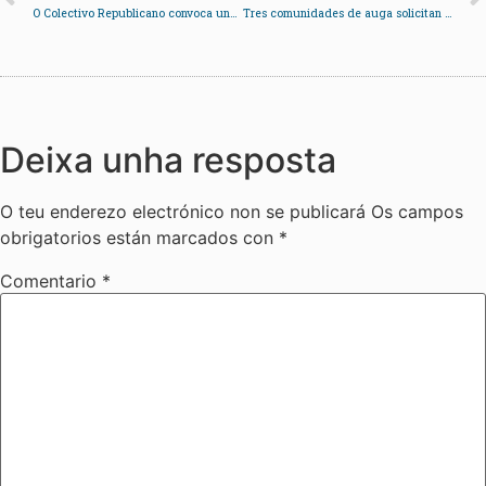
O Colectivo Republicano convoca unha protesta pola retirada da exposición do Multiúsos
Tres comunidades de auga solicitan ao Concello o abastecemento con camións cisterna
Deixa unha resposta
O teu enderezo electrónico non se publicará
Os campos
obrigatorios están marcados con
*
Comentario
*