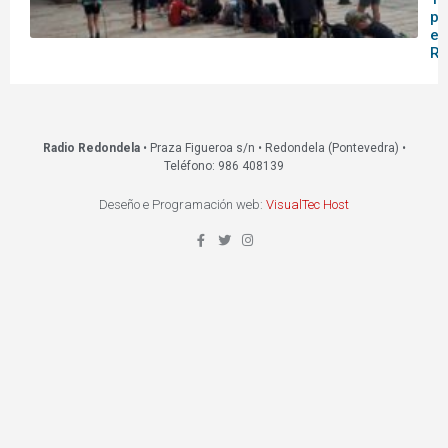
pa
en
Re
Radio Redondela
• Praza Figueroa s/n • Redondela (Pontevedra) •
Teléfono: 986 408139
Deseño e Programación web:
VisualTec Host