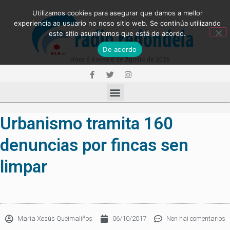
Utilizamos cookies para asegurar que damos a mellor
experiencia ao usuario no noso sitio web. Se continúa utilizando
este sitio asumiremos que está de acordo.
De acordo
Hoxe é Xoves 6 de Agosto de 2026
Urbanismo tramita 160
denuncias por fincas sen
limpar
Maria Xesús Queimaliños
06/10/2017
Non hai comentarios