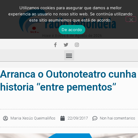
Utilizamos cookies para asegurar que damos a mellor
experiencia ao usuario no noso sitio web. Se continúa utilizando
este sitio asumiremos que está de acordo.
De acordo
Hoxe é Xoves 6 de Agosto de 2026
Arranca o Outonoteatro cunha
historia “entre pementos”
Maria Xesús Queimaliños
22/09/2017
Non hai comentarios