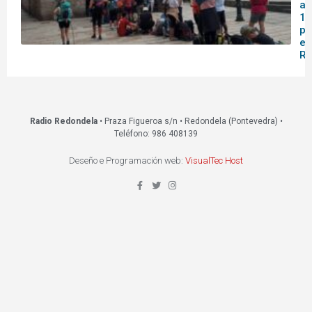
af
14
pa
en
Re
Radio Redondela
• Praza Figueroa s/n • Redondela (Pontevedra) •
Teléfono: 986 408139
Deseño e Programación web:
VisualTec Host