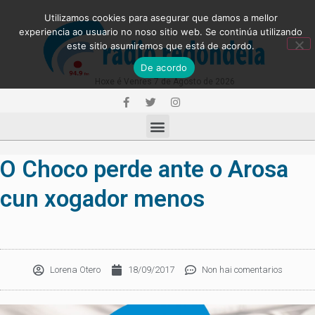
Utilizamos cookies para asegurar que damos a mellor
experiencia ao usuario no noso sitio web. Se continúa utilizando
este sitio asumiremos que está de acordo.
De acordo
Hoxe é Venres 7 de Agosto de 2026
O Choco perde ante o Arosa
cun xogador menos
Lorena Otero
18/09/2017
Non hai comentarios