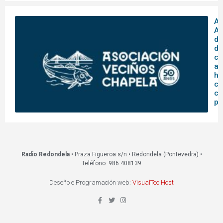
A
As
de
de
ce
an
hi
co
co
pa
Radio Redondela
• Praza Figueroa s/n • Redondela (Pontevedra) •
Teléfono: 986 408139
Deseño e Programación web:
VisualTec Host