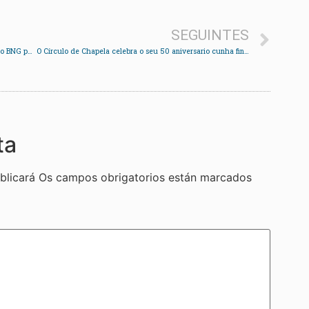
SEGUINTES
O goberno local de Soutomaior rexeita as críticas do BNG polo abandono de Arcade de Arriba
O Círculo de Chapela celebra o seu 50 aniversario cunha fin de semana gastronómica
ta
blicará
Os campos obrigatorios están marcados