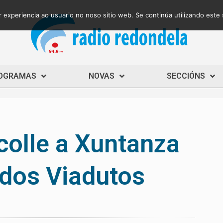
 experiencia ao usuario no noso sitio web. Se continúa utilizando este
OGRAMAS
NOVAS
SECCIÓNS
colle a Xuntanza
 dos Viadutos