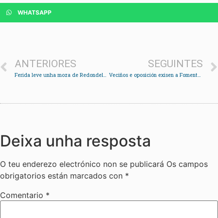
WHATSAPP
ANTERIORES
SEGUINTES
Ferida leve unha moza de Redondela nun accidente na N-550 á altura da gasolineira de Santa Mariña
Veciños e oposición exisen a Fomento que non se abra o novo carril da AP9 polo “grave perigo”
Deixa unha resposta
O teu enderezo electrónico non se publicará
Os campos
obrigatorios están marcados con
*
Comentario
*