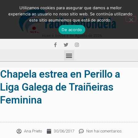
Utilizamos cookies para asegurar que damos a mellor
experiencia ao usuario no noso sitio web. Se continúa utilizando
este sitio asumiremos que está de acordo.
De acordo
Hoxe é Xoves 6 de Agosto de 2026
Chapela estrea en Perillo a
Liga Galega de Traiñeiras
Feminina
Ana Prieto
30/06/2017
Non hai comentarios