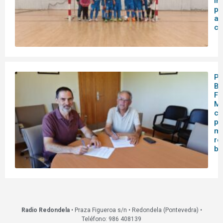
in
pa
as
ca
Pa
Bo
Fo
Mo
co
pa
me
re
bi
Radio Redondela
• Praza Figueroa s/n • Redondela (Pontevedra) •
Teléfono: 986 408139