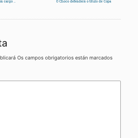
As asociacións veciñais arranxan camiños e viais con cargo á Xunta
O Choco defenderá o título de Copa
ta
blicará
Os campos obrigatorios están marcados