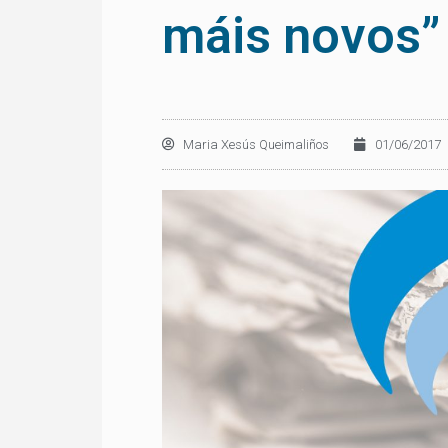
máis novos”
Maria Xesús Queimaliños
01/06/2017