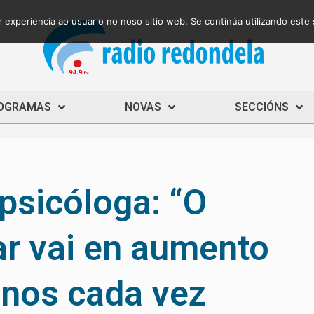
 experiencia ao usuario no noso sitio web. Se continúa utilizando este
OGRAMAS
NOVAS
SECCIÓNS
 psicóloga: “O
ar vai en aumento
enos cada vez