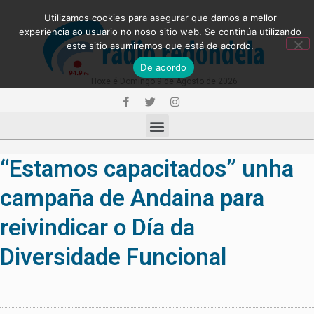
Utilizamos cookies para asegurar que damos a mellor
experiencia ao usuario no noso sitio web. Se continúa utilizando
este sitio asumiremos que está de acordo.
De acordo
Hoxe é Domingo 9 de Agosto de 2026
“Estamos capacitados” unha
campaña de Andaina para
reivindicar o Día da
Diversidade Funcional