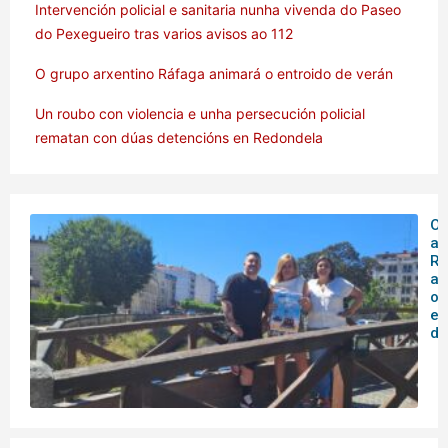
Intervención policial e sanitaria nunha vivenda do Paseo
do Pexegueiro tras varios avisos ao 112
O grupo arxentino Ráfaga animará o entroido de verán
Un roubo con violencia e unha persecución policial
rematan con dúas detencións en Redondela
O 
ar
Rá
an
o
en
de