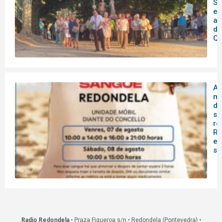
So
en
as
de
Qu
A 
mó
do
sa
re
Re
es
s
Radio Redondela
• Praza Figueroa s/n • Redondela (Pontevedra) •