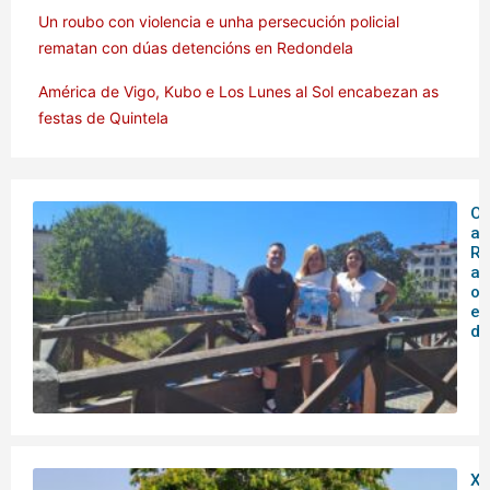
Un roubo con violencia e unha persecución policial
rematan con dúas detencións en Redondela
América de Vigo, Kubo e Los Lunes al Sol encabezan as
festas de Quintela
O 
ar
Rá
an
o
en
de
XX