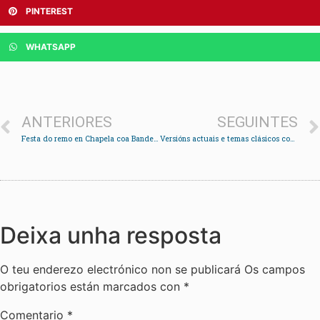
PINTEREST
WHATSAPP
ANTERIORES
SEGUINTES
Festa do remo en Chapela coa Bandeira Concello de Redondela e o Memorial Odilo
Versións actuais e temas clásicos coa Orquestra de Saxos
Deixa unha resposta
O teu enderezo electrónico non se publicará
Os campos
obrigatorios están marcados con
*
Comentario
*