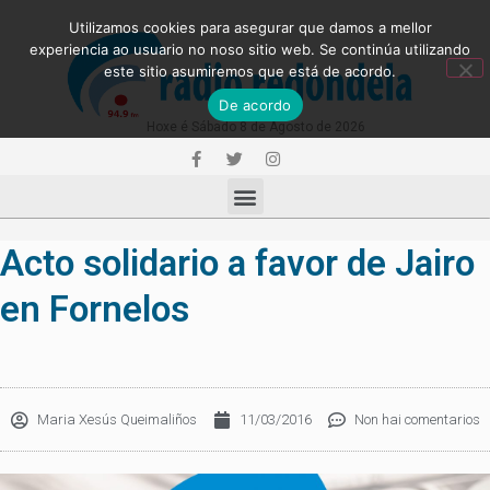
Utilizamos cookies para asegurar que damos a mellor
experiencia ao usuario no noso sitio web. Se continúa utilizando
este sitio asumiremos que está de acordo.
De acordo
Hoxe é Sábado 8 de Agosto de 2026
Acto solidario a favor de Jairo
en Fornelos
Maria Xesús Queimaliños
11/03/2016
Non hai comentarios