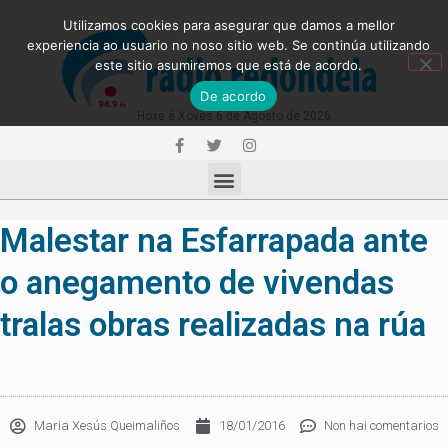
Utilizamos cookies para asegurar que damos a mellor
experiencia ao usuario no noso sitio web. Se continúa utilizando
este sitio asumiremos que está de acordo.
De acordo
Hoxe é Xoves 6 de Agosto de 2026
Malestar na Esfarrapada ante
o anegamento de vivendas
tralas obras realizadas na rúa
Maria Xesús Queimaliños
18/01/2016
Non hai comentarios