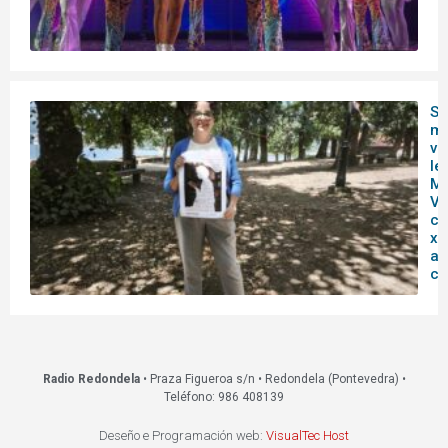
So
ma
vi
le
Ma
Vi
cu
xo
ab
ci
Radio Redondela
• Praza Figueroa s/n • Redondela (Pontevedra) •
Teléfono: 986 408139
Deseño e Programación web:
VisualTec Host