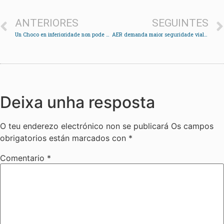
ANTERIORES
SEGUINTES
Un Choco en inferioridade non pode co Mugardos
AER demanda maior seguridade vial na N-552 á altura das obras do Mercadona en Cedeira
Deixa unha resposta
O teu enderezo electrónico non se publicará
Os campos
obrigatorios están marcados con
*
Comentario
*